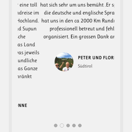
ne toll
hat sich sehr um uns bemüht .Er spricht gut
guter R
reise im
die deutsche und englische Sprache und
z
ochland.
hat uns in den ca 2000 Km Rundreise sehr
Erfahru
d Supun
professionell betreut und fehlerfrei
he
organisiert. Ein grossen Dank an Supun.
Se
s Land
einge
 jeweils
PETER UND FLORIAN
undliche
Südtirol
s Ganze
ränkt
NE